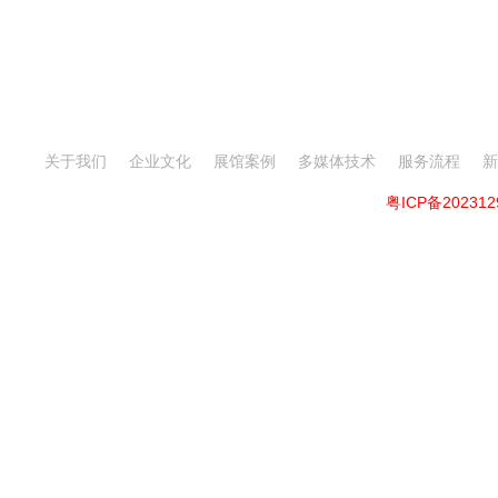
深圳市 | 龙岗区 | 东久创新科技园二期
上海市 | 闵行
4栋10层1009
关于我们
企业文化
展馆案例
多媒体技术
服务流程
新
Copyright ©2023深圳市思威图数字展示有限公司
粤ICP备202312