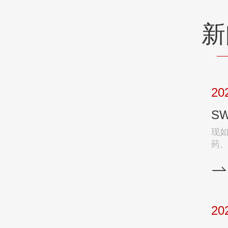
新
20
现
药
做
字
离
作用。 深耕数字展陈行业多年
题
20