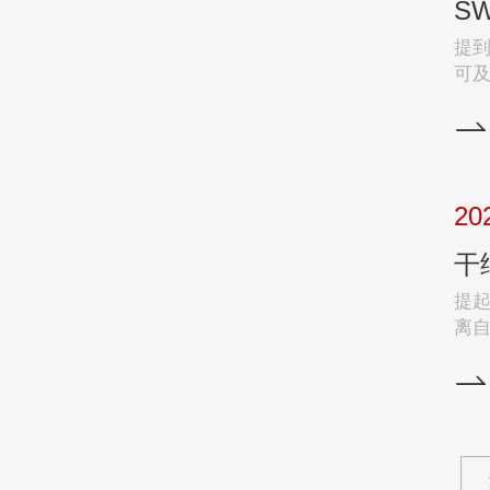
提
可
这
的日常生
医
我
研
20
提起
离
展
走
我们
心
以“