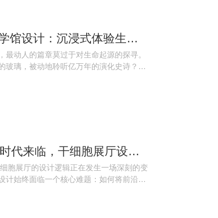
思威图数字生命科学馆设计：沉浸式体验生命起源CAVE空间｜干细胞展厅设计公司｜合成生物展厅｜大健康肠道菌群展厅设计
，最动人的篇章莫过于对生命起源的探寻。
的玻璃，被动地聆听亿万年的演化史诗？答
官、激发想象的沉浸式场域。生命起源
处将科学、艺术与情感融为一体的设计杰作。
空间叙事：从混沌到秩序的视觉诗篇 CAVE空间的设计核心，是……
思威图数字：AI + 时代来临，干细胞展厅设计师如何用 AI 重构空间叙事｜合成生物展厅设计公司｜肠道菌群展厅｜大健康长寿医学展厅设计
业，干细胞展厅的设计逻辑正在发生一场深刻的变
设计始终面临一个核心难题：如何将前沿、
转化为大众能读懂、能共情、能记住的空间
板灌输、循环的视频播放，早已无法满足当
体验的需求。而 AI 技术的深度融入，……