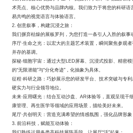
术亮点、核心优势与品牌内核。我们致力于将您的科研语
易共鸣的视觉语言与体验语言。
2. 创意叙事，构建沉浸之旅：
我们摒弃枯燥的展板罗列，为您打造一条引人入胜的叙事
序厅·生命之光：以宏大的主题艺术装置，瞬间聚焦参观
并存的基调。
探秘·细胞宇宙：通过大型LED屏幕、沉浸式投影、精密
的“无限潜能”与“分化奇迹”，化抽象为具体。
征程·科研之路：巧妙展示您的研发平台、技术突破与专
硬实力与行业领导地位。
未来·应用曙光：结合互动沙盘、AR体验等，直观呈现干
康管理、再生医学等领域的应用场景，描绘美好未来。
尾厅·共创明天：营造充满希望的情感氛围，强化品牌形象
3. 前沿科技，赋能互动体验：
我们熟练运用各类高科技展陈手段，让展厅“活”起来：