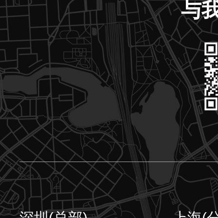
与
深圳(总部)
上海(