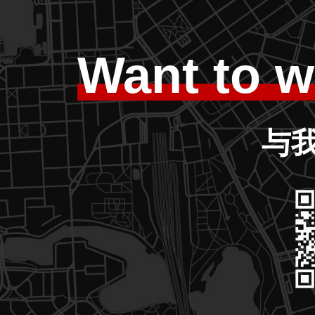
Want to w
与