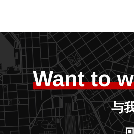
Want to w
与