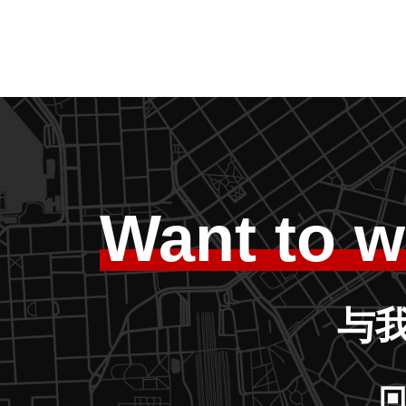
Want to w
与