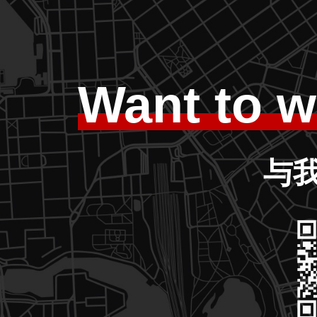
Want to w
与