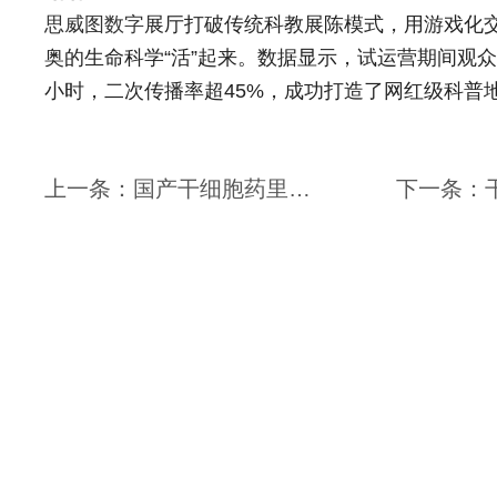
思威图数字
展厅打破传统科教展陈模式，用游戏化
奥的生命科学“活”起来。数据显示，试运营期间观众
小时，二次传播率超45%，成功打造了网红级科普
上一条：国产干细胞药里程碑！马云加持，冲刺港股开启医疗新赛道｜干细胞展厅设计｜干细胞科普馆设计｜再生医学展厅设计｜生物科技展厅设计