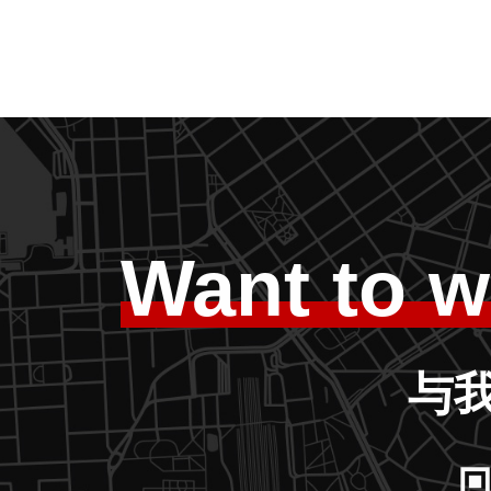
Want to w
与