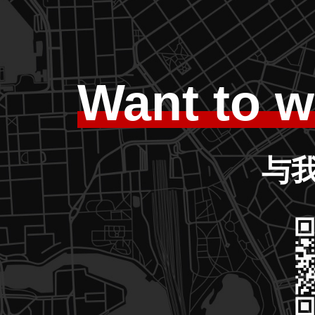
Want to w
与