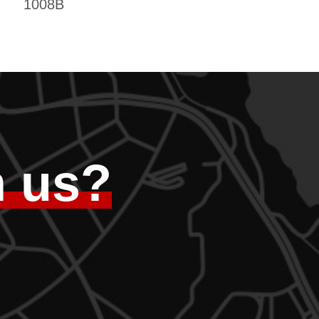
1008B
h us?