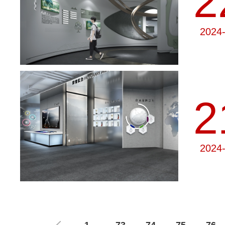
2
2024
2
2024
1
73
74
75
76
...