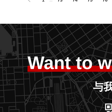
Want to w
与